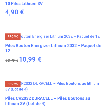
10 Piles Lithium 3V
4,90
€
PROMO
Piles Bouton Energizer Lithium 2032 – Paquet de
12
Le
Le
10,99
€
12,49
€
prix
prix
initial
actuel
était :
est :
12,49 €.
10,99 €.
PROMO
Piles CR2032 DURACELL – Piles Boutons au
lithium 3V (Lot de 4)