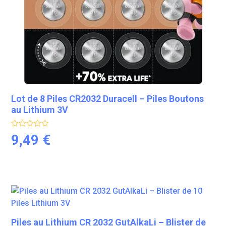
Lot de 8 Piles CR2032 Duracell – Piles Boutons
au Lithium 3V
Note
5.00
9,49
€
sur 5
Piles au Lithium CR 2032 GutAlkaLi – Blister de