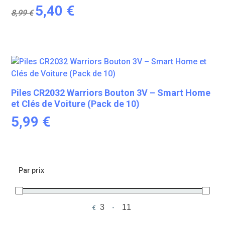
Le
Le
5,40
€
8,99
€
prix
prix
initial
actuel
était :
est :
8,99 €.
5,40 €.
Piles CR2032 Warriors Bouton 3V – Smart Home
et Clés de Voiture (Pack de 10)
5,99
€
Par prix
€
-
Minimum Price
Maximum Price