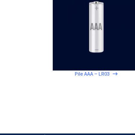
Pile AAA – LR03