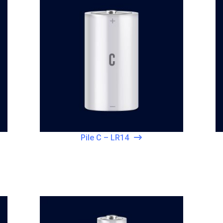
Pile C – LR14