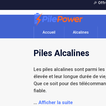
Skip
🎉 Offr
to
content
Accueil
Alcalines
Piles Alcalines
Les piles alcalines sont parmi les
élevée et leur longue durée de vie
Que ce soit pour des télécommand
fiable.
...
Afficher la suite