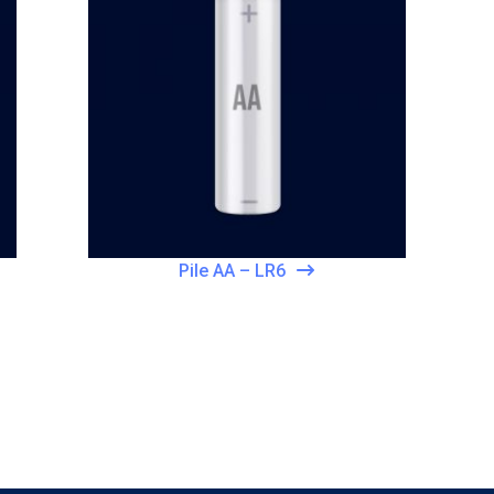
Pile AA – LR6