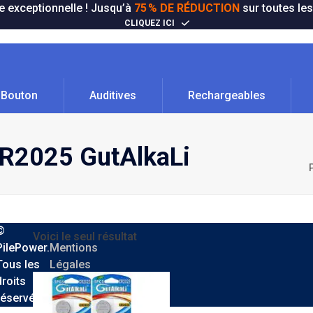
e exceptionnelle ! Jusqu’à
75 % DE RÉDUCTION
sur toutes les
CLIQUEZ ICI
Bouton
Auditives
Rechargeables
CR2025 GutAlkaLi
©
Voici le seul résultat
PilePower.
Mentions
Tous les
Légales
droits
Confidentialité
réservés.