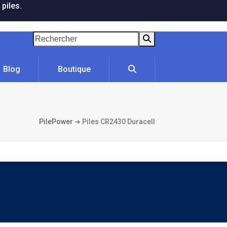
 piles.
Rechercher
Blog
Boutique
PilePower
➔
Piles CR2430 Duracell