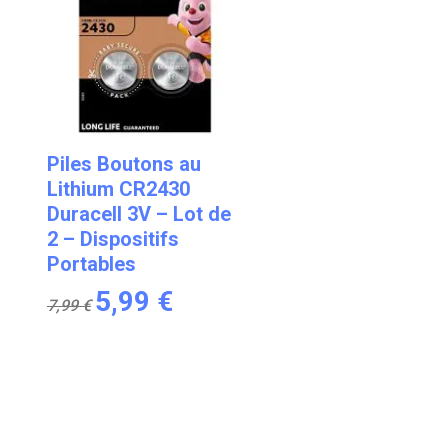
Piles Boutons au
Lithium CR2430
Duracell 3V – Lot de
2 – Dispositifs
Portables
Le
Le
5,99
€
7,99
€
prix
prix
initial
actuel
était :
est :
7,99 €.
5,99 €.