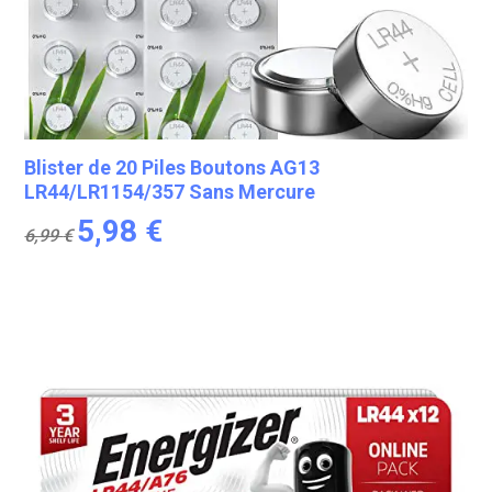
Blister de 20 Piles Boutons AG13
LR44/LR1154/357 Sans Mercure
Le
Le
5,98
€
6,99
€
prix
prix
initial
actuel
était :
est :
6,99 €.
5,98 €.