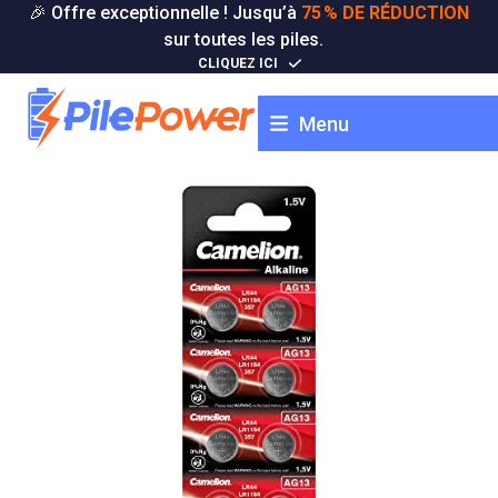
Skip
🎉 Offre exceptionnelle ! Jusqu’à
75 % DE RÉDUCTION
to
sur toutes les piles.
content
CLIQUEZ ICI
Menu