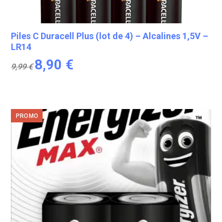
Piles C Duracell Plus (lot de 4) – Alcalines 1,5V –
LR14
Le
Le
8,90
€
9,99
€
prix
prix
initial
actuel
était :
est :
9,99 €.
8,90 €.
PROMO