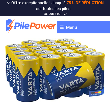
Skip
🎉 Offre exceptionnelle ! Jusqu’à
75 % DE RÉDUCTION
to
sur toutes les piles.
content
CLIQUEZ ICI
Menu