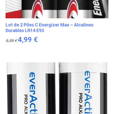
Lot de 2 Piles C Energizer Max – Alcalines
Durables LR14 E93
Le
Le
4,99
€
5,35
€
prix
prix
initial
actuel
était :
est :
5,35 €.
4,99 €.