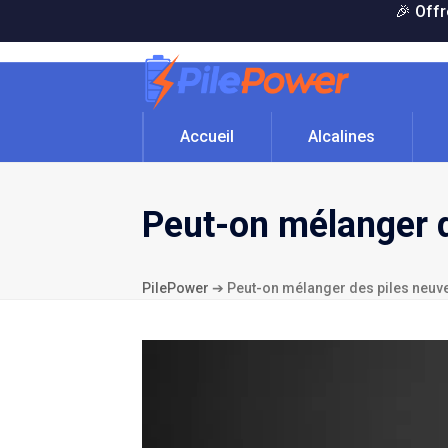
Skip
🎉 Offr
to
content
Accueil
Alcalines
Peut-on mélanger d
PilePower
➔
Peut-on mélanger des piles neuv