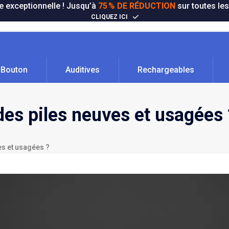
e exceptionnelle ! Jusqu’à
75 % DE RÉDUCTION
sur toutes les
CLIQUEZ ICI
Bouton
Auditives
Rechargeables
es piles neuves et usagées 
es et usagées ?