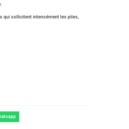
n
.
i sollicitent intensément les piles,
hatsapp