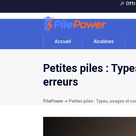
Skip
🎉 Offr
to
content
Accueil
Alcalines
Petites piles : Typ
erreurs
PilePower
➔
Petites piles : Types, usages et c