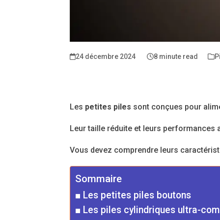
24 décembre 2024
8 minute read
P
Les
petites piles
sont conçues pour alim
Leur taille réduite et leurs performance
Vous devez comprendre leurs caractéristiq
Sommaire
Les petites piles boutons
Les piles cylindriques ultra-co