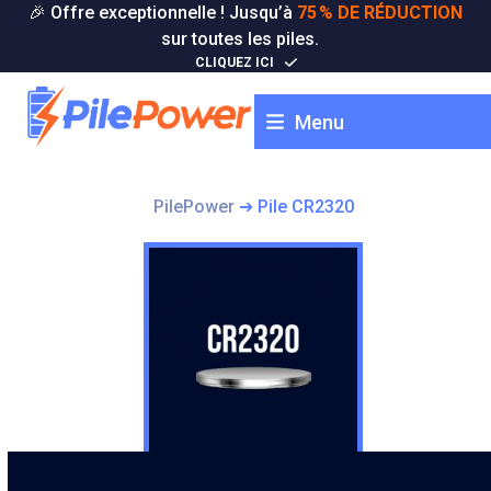
Skip
🎉 Offre exceptionnelle ! Jusqu’à
75 % DE RÉDUCTION
to
sur toutes les piles.
content
CLIQUEZ ICI
Menu
PilePower
➔
Pile CR2320