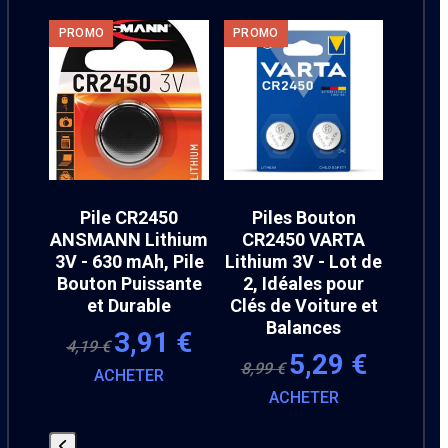
Use
PROMO
PROMO
PROM
the
left
and
right
arrow
keys
to
0
Pile CR2450
Piles Bouton
Pi
access
hium
ANSMANN Lithium
CR2450 VARTA
Energ
the
e 10
3V - 630 mAh, Pile
Lithium 3V - Lot de
3V - L
carousel
n
Bouton Puissante
2, Idéales pour
Bout
navigation
et Durable
Clés de Voiture et
buttons
6,9
Balances
Le
Le
3,91
€
4,19
€
Le
Le
prix
prix
5,29
€
8,99
€
ACHETER
prix
prix
initial
actuel
ACHETER
initial
actuel
était :
est :
était :
est :
4,19 €.
3,91 €.