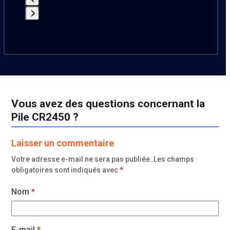
8,99 €.
5,29 €.
Press
escape
to
go
to
the
first
Vous avez des questions concernant la
slide
Pile CR2450 ?
Laisser un commentaire
Votre adresse e-mail ne sera pas publiée.
Les champs
obligatoires sont indiqués avec
*
Nom
*
E-mail
*