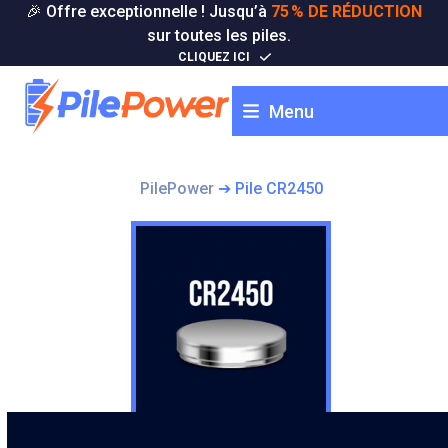
Skip
🎉 Offre exceptionnelle ! Jusqu’à
75 % DE RÉDUCTION
to
sur toutes les piles.
content
CLIQUEZ ICI
Menu
PilePower
➔
Pile CR2450