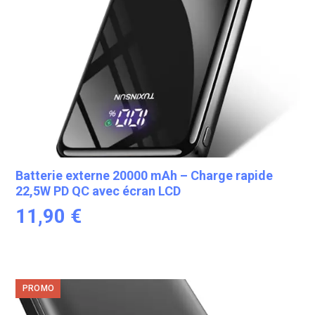
Batterie externe 20000 mAh – Charge rapide
22,5W PD QC avec écran LCD
11,90
€
PROMO