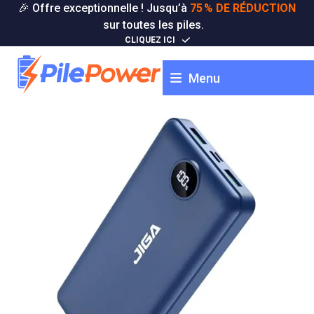
Skip
🎉 Offre exceptionnelle ! Jusqu’à
75 % DE RÉDUCTION
to
sur toutes les piles.
content
CLIQUEZ ICI
Menu