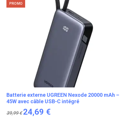
PROMO
Batterie externe UGREEN Nexode 20000 mAh –
45W avec câble USB-C intégré
Le
Le
24,69
€
39,99
€
prix
prix
initial
actuel
était :
est :