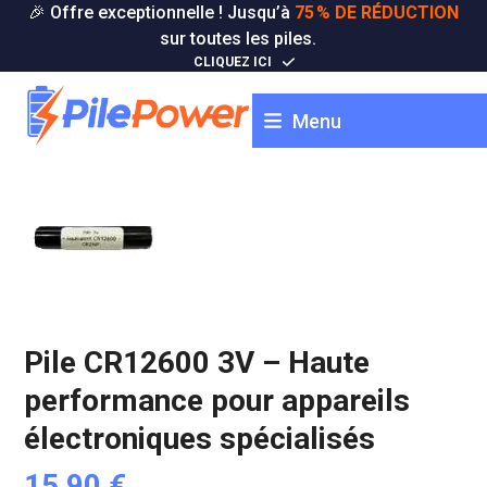
Skip
🎉 Offre exceptionnelle ! Jusqu’à
75 % DE RÉDUCTION
to
sur toutes les piles.
content
CLIQUEZ ICI
Menu
Pile CR12600 3V – Haute
performance pour appareils
électroniques spécialisés
15,90
€