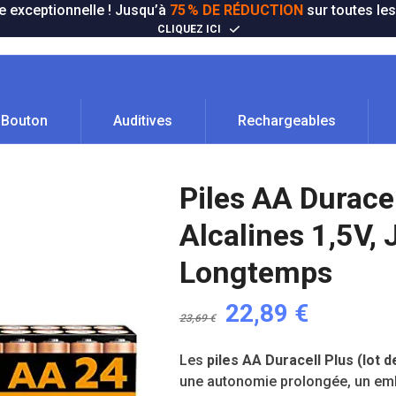
e exceptionnelle ! Jusqu’à
75 % DE RÉDUCTION
sur toutes les
CLIQUEZ ICI
Bouton
Auditives
Rechargeables
Piles AA Duracel
Alcalines 1,5V,
Longtemps
Le
Le
22,89
€
23,69
€
prix
prix
Les
piles AA Duracell Plus (lot d
initial
actuel
une autonomie prolongée, un emb