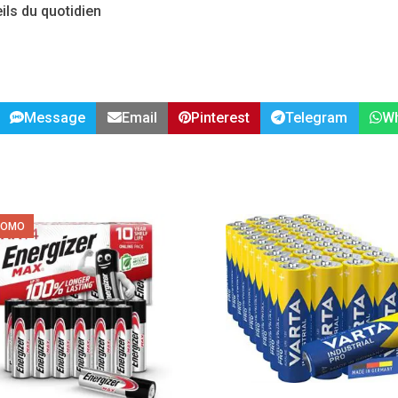
ls du quotidien
Message
Email
Pinterest
Telegram
W
ROMO