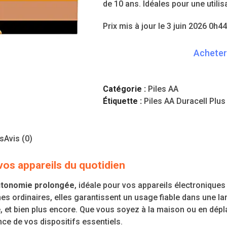
était :
est :
de 10 ans. Idéales pour une utilis
23,69 €.
22,89 €.
Prix mis à jour le 3 juin 2026 0h44
Acheter
Catégorie :
Piles AA
Étiquette :
Piles AA Duracell Plus
s
Avis (0)
vos appareils du quotidien
utonomie prolongée
, idéale pour vos appareils électronique
nes ordinaires, elles garantissent un usage fiable dans une l
et bien plus encore. Que vous soyez à la maison ou en dépl
ce de vos dispositifs essentiels.