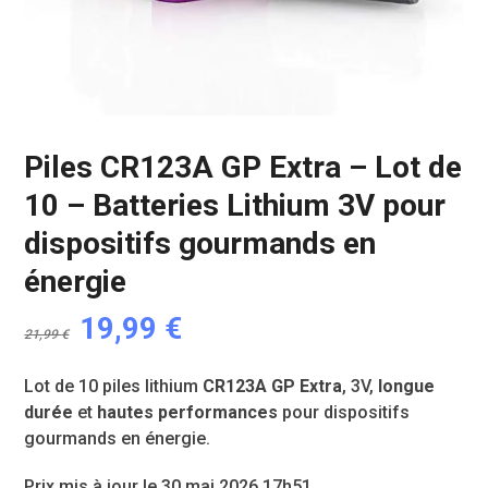
Piles CR123A GP Extra – Lot de
10 – Batteries Lithium 3V pour
dispositifs gourmands en
énergie
Le
Le
19,99
€
21,99
€
prix
prix
initial
actuel
Lot de 10 piles lithium
CR123A GP Extra
, 3V,
longue
durée
et
hautes performances
pour dispositifs
était :
est :
gourmands en énergie.
21,99 €.
19,99 €.
Prix mis à jour le 30 mai 2026 17h51