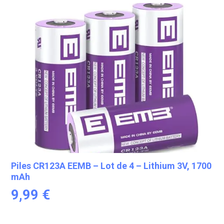
Piles CR123A EEMB – Lot de 4 – Lithium 3V, 1700
mAh
9,99
€