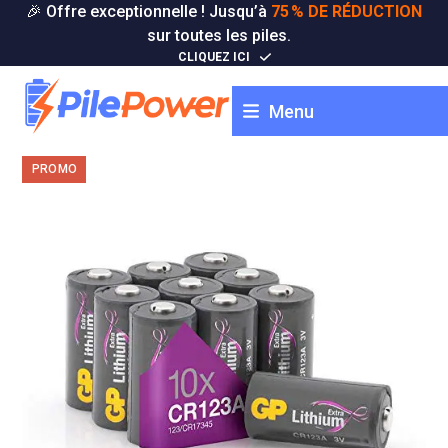
Skip
🎉 Offre exceptionnelle ! Jusqu’à
75 % DE RÉDUCTION
to
sur toutes les piles.
content
CLIQUEZ ICI
Menu
PROMO