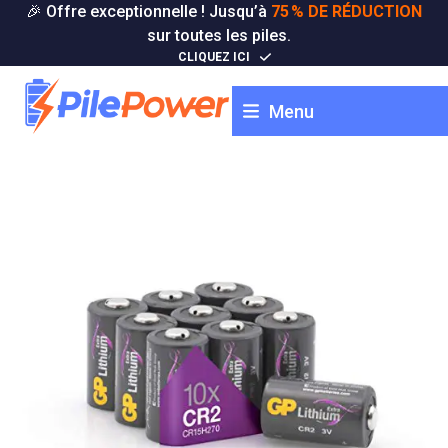
Skip
🎉 Offre exceptionnelle ! Jusqu’à
75 % DE RÉDUCTION
to
sur toutes les piles.
content
CLIQUEZ ICI
Menu