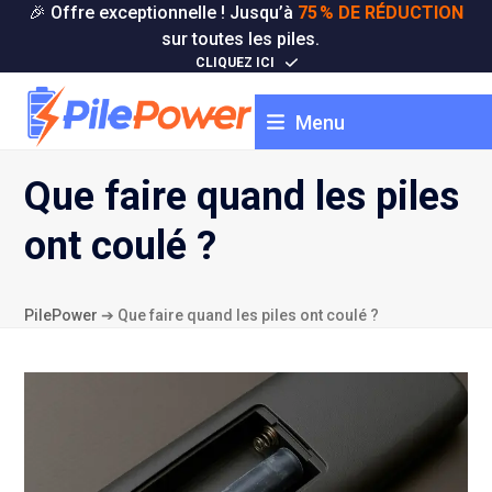
Skip
🎉 Offre exceptionnelle ! Jusqu’à
75 % DE RÉDUCTION
to
sur toutes les piles.
content
CLIQUEZ ICI
Menu
Que faire quand les piles
ont coulé ?
PilePower
➔
Que faire quand les piles ont coulé ?